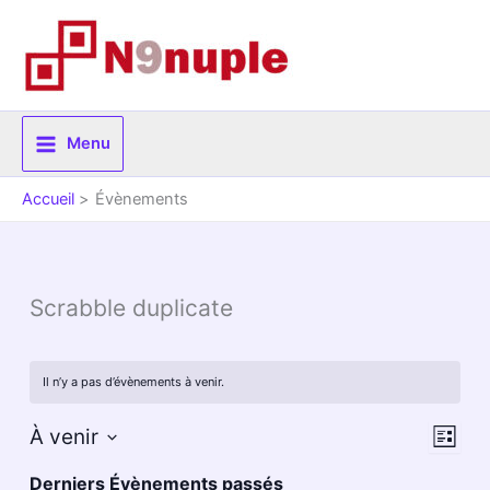
Aller
au
contenu
Menu
Accueil
Évènements
Scrabble duplicate
Il n’y a pas d’évènements à venir.
Navigat
Navig
À venir
Liste
par
de
Sélectionnez
Derniers Évènements passés
une
consulta
vues