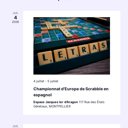
date.
Évène
JUIL
4
2026
4 juillet
-
5 juillet
Championnat d’Europe de Scrabble en
espagnol
Espace Jacques Ier d'Aragon
117 Rue des États
Généraux, MONTPELLIER
JUIL