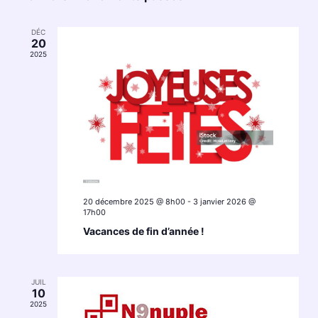
date.
Évène
DÉC
20
2025
20 décembre 2025 @ 8h00
-
3 janvier 2026 @
17h00
Vacances de fin d’année !
JUIL
10
2025