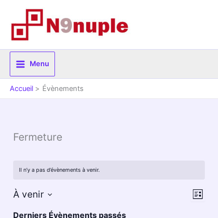
Aller
au
contenu
Menu
Accueil
Évènements
Fermeture
Il n’y a pas d’évènements à venir.
Navigat
Navig
À venir
Liste
par
de
Sélectionnez
Derniers Évènements passés
une
consulta
vues