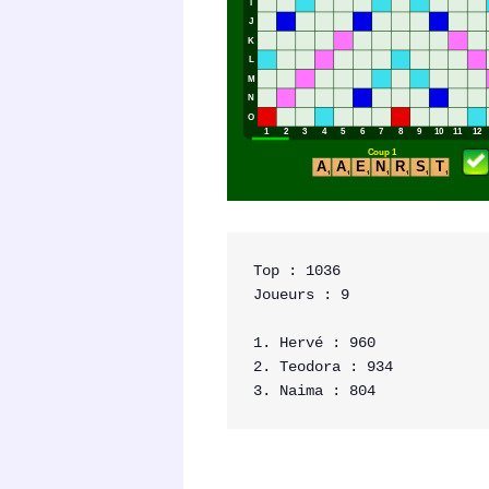
Top : 1036

Joueurs : 9

1. Hervé : 960

2. Teodora : 934
