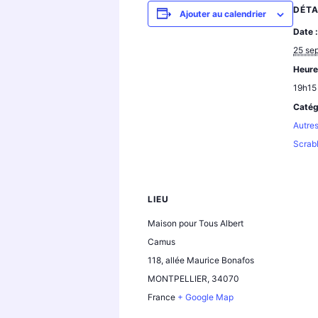
DÉTA
Ajouter au calendrier
Date :
25 se
Heure
19h15
Catég
Autres
Scrabb
LIEU
Maison pour Tous Albert
Camus
118, allée Maurice Bonafos
MONTPELLIER
,
34070
France
+ Google Map